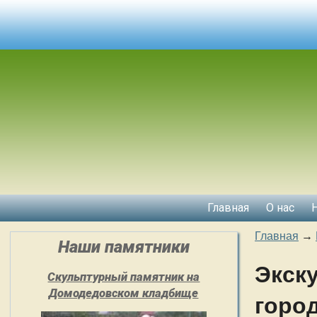
Главная
О нас
Главная
→
Наши памятники
Экск
Скульптурный памятник на
Домодедовском кладбище
горо