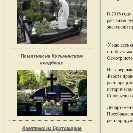
В 2016 году
рассказал р
экскурсий п
«
У нас есть 
по объектам
Памятник на Кузьминском
Осмотр исто
кладбище
На завершаю
«
Работа пров
реставрации
исторически
Соловьевых»
Департамент
Преображенс
реставрирую
Комплекс на Братовщине