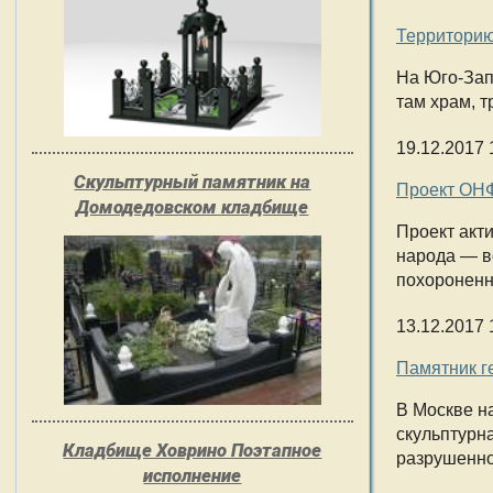
Территорию
На Юго-Зап
там храм, 
19.12.2017 
Скульптурный памятник на
Проект ОНФ
Домодедовском кладбище
Проект акт
народа — в
похороненн
13.12.2017 
Памятник г
В Москве н
скульптурна
Кладбище Ховрино Поэтапное
разрушенно
исполнение