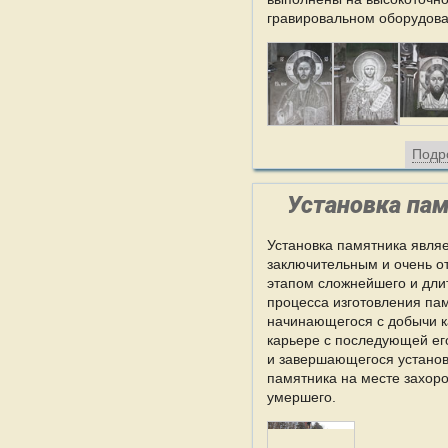
гравировальном оборудова
Подр
Установка па
Установка памятника явля
заключительным и очень о
этапом сложнейшего и дли
процесса изготовления па
начинающегося с добычи к
карьере с последующей ег
и завершающегося установ
памятника на месте захор
умершего.