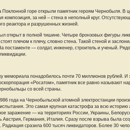
а Поклонной горе открыли памятник героям Чернобыля. В ц
я композиция, за ней – стена в неполный круг. Отсутствующ
го реактора и разрушенных жизней.
ыл открыт в полной тишине. Четыре бронзовых фигуры ли
стоят плечом к плечу, словно стена. Такой стеной и засло
На постаменте — солдат, инженер, строитель и ученый. Ря
 ликвидации.
ку мемориала понадобилось почти 70 миллионов рублей. И
оскорпорация
«Росатом
», памятник все равно называют на
ернобыльцы со всей страны.
1986 года на Чернобыльской атомной электростанции прои
 испытания. Это самая крупная катастрофа за всю историю 
ое заражение — на территориях России, Украины, Белорус
ь Австрия, Германия, Италия. Сразу после взрыва была со
. Радиация сразила 600 тысяч ликвидаторов. Более 30 чело