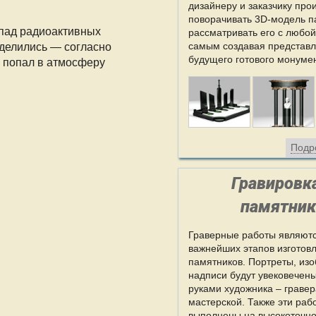
дизайнеру и заказчику про
поворачивать 3D-модель п
спад радиоактивных
рассматривать его с любой
самым создавая представ
зделились — согласно
будущего готового монуме
й попал в атмосферу
Подр
Гравировк
памятник
Граверные работы являютс
важнейших этапов изготов
памятников. Портреты, из
надписи будут увековечены
руками художника – граве
мастерской. Также эти раб
выполнены на высокоточн