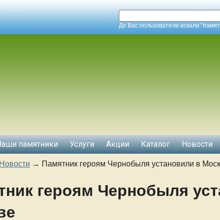
До Вас пользователи искали "памят
Наши памятники
Услуги
Акции
Каталог
Новости
Новости
→
Памятник героям Чернобыля установили в Мос
тник героям Чернобыля уст
ве