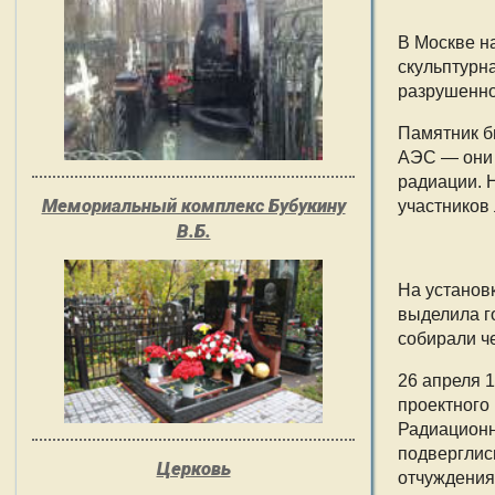
В Москве н
скульптурна
разрушенно
Памятник б
АЭС — они 
радиации. 
Мемориальный комплекс Бубукину
участников
В.Б.
На установ
выделила г
собирали ч
26 апреля 
проектного
Радиационн
подверглис
Церковь
отчуждения