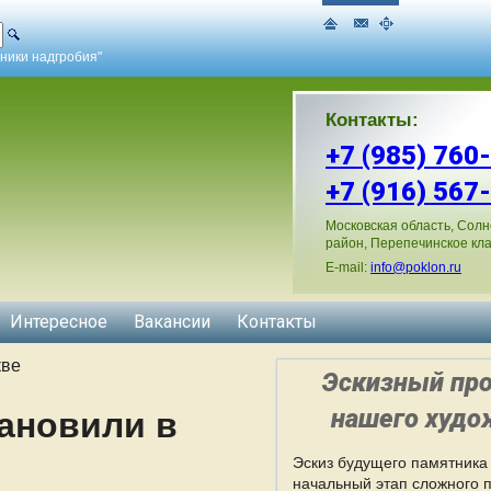
ники надгробия"
Контакты:
+7 (985) 760
+7 (916) 567
Московская область, Солн
район, Перепечинское кл
E-mail:
info@poklon.ru
Интересное
Вакансии
Контакты
кве
Эскизный про
нашего худо
ановили в
Эскиз будущего памятника 
начальный этап сложного 