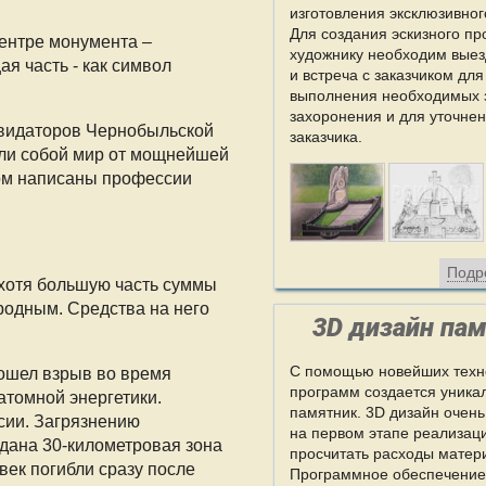
изготовления эксклюзивно
Для создания эскизного пр
ентре монумента –
художнику необходим выез
ая часть ‐ как символ
и встреча с заказчиком для
выполнения необходимых 
захоронения и для уточне
квидаторов Чернобыльской
заказчика.
нили собой мир от мощнейшей
дом написаны профессии
Подр
 хотя большую часть суммы
родным. Средства на него
3D дизайн па
С помощью новейших техн
зошел взрыв во время
программ создается уника
атомной энергетики.
памятник. 3D дизайн очень 
сии. Загрязнению
на первом этапе реализац
здана 30-километровая зона
просчитать расходы матер
век погибли сразу после
Программное обеспечение