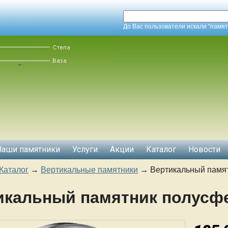
До Вас пользователи искали "памят
Наши памятники
Услуги
Акции
Каталог
Новости
Каталог
→
Вертикальные памятники
→
Вертикальный памя
икальный памятник полусф