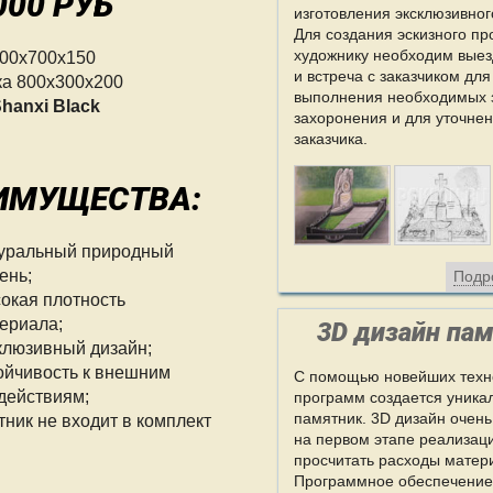
000 РУБ
изготовления эксклюзивно
Для создания эскизного пр
художнику необходим выез
400х700х150
и встреча с заказчиком для
ка 800х300х200
выполнения необходимых 
hanxi Black
захоронения и для уточне
заказчика.
ИМУЩЕСТВА:
уральный природный
ень;
Подр
окая плотность
ериала;
3D дизайн па
клюзивный дизайн;
ойчивость к внешним
С помощью новейших техн
действиям;
программ создается уника
памятник. 3D дизайн очень 
тник не входит в комплект
на первом этапе реализац
просчитать расходы матер
Программное обеспечение