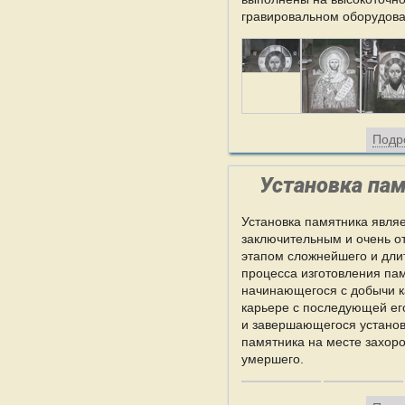
гравировальном оборудова
Подр
Установка па
Установка памятника явля
заключительным и очень о
этапом сложнейшего и дли
процесса изготовления па
начинающегося с добычи к
карьере с последующей ег
и завершающегося установ
памятника на месте захор
умершего.