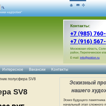
ники надгробия"
Контакты:
+7 (985) 760
+7 (916) 567
Московская область, Солн
район, Перепечинское кл
E-mail:
info@poklon.ru
Интересное
Вакансии
Контакты
тник полусфера SV8
Эскизный про
нашего худо
ера SV8
Эскиз будущего памятника 
начальный этап сложного 