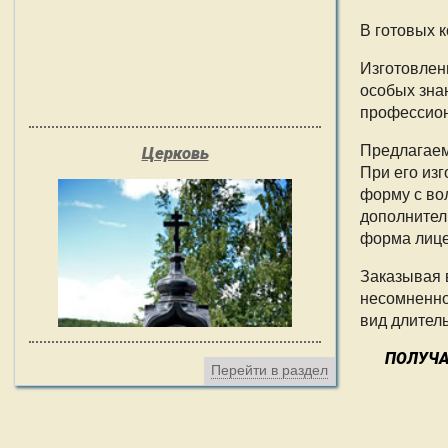
В готовых 
Изготовлен
особых зна
профессион
Предлагаем
Церковь
При его из
форму с во
дополнител
форма лице
Заказывая 
несомненно
вид длител
ПОЛУЧА
Перейти в раздел