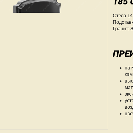
185 
Стела 1
Подстав
Гранит:
S
ПРЕ
нат
кам
выс
мат
экс
уст
воз
цве