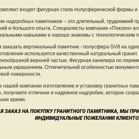
комплект входят фигурная стела полусферической формы и 
ие надгробных памятников ­– это длительный, трудоемкий п
ний и большого опыта. Специалисты компании
«
Поклон» в
альными навыками и хорошо знакомы с технологическим п
 заказать вертикальный памятник - полусфера-SV8 на одно
готовлении используется качественный натуральный гранит.
лнообразной верхней частью. Фигурная канелюра по периме
ьным украшением. Отличительной особенностью монумент
вой поверхности.
в нашей компании изготовление и установку гранитных памя
, получаете отличное и надежное надгробие, которое сохр
ьное время.
Я ЗАКАЗ НА ПОКУПКУ ГРАНИТНОГО ПАМЯТНИКА, МЫ П
ИНДИВИДУАЛЬНЫЕ ПОЖЕЛАНИЯ КЛИЕНТО