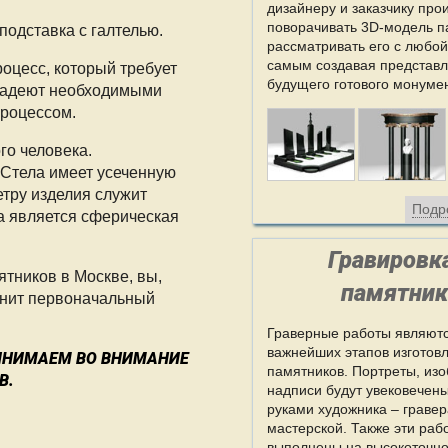
дизайнеру и заказчику про
поворачивать 3D-модель п
подставка с галтелью.
рассматривать его с любой
самым создавая представ
роцесс, который требует
будущего готового монуме
ладеют необходимыми
роцессом.
го человека.
 Стела имеет усеченную
тру изделия служит
Подр
а является сферическая
Гравировк
тников в Москве, вы,
памятник
анит первоначальный
Граверные работы являютс
важнейших этапов изготов
РИНИМАЕМ ВО ВНИМАНИЕ
памятников. Портреты, из
В.
надписи будут увековечены
руками художника – граве
мастерской. Также эти раб
выполнены на высокоточн