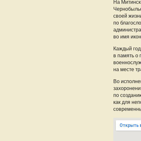
На Митинск
Чернобыльс
своей жизни
по благосл
администра
во имя ико
Каждый год
в память о 
военнослуж
на месте т
Во исполне
захоронени
по создани
как для не
современны