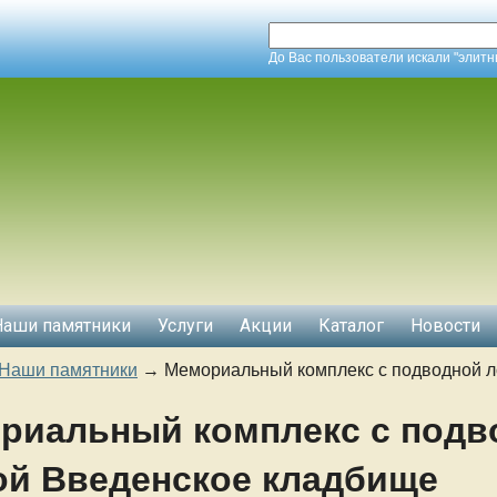
До Вас пользователи искали "элит
Наши памятники
Услуги
Акции
Каталог
Новости
Наши памятники
→
Мемориальный комплекс с подводной л
риальный комплекс с подв
ой Введенское кладбище