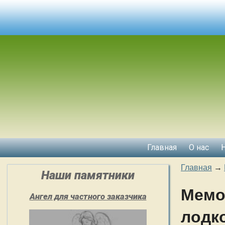
Главная
О нас
Главная
→
Наши памятники
Мемо
Ангел для частного заказчика
лодк