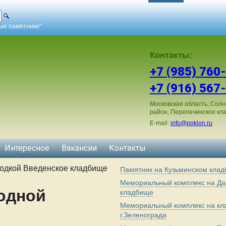
ные памятники"
Контакты:
+7 (985) 760
+7 (916) 567
Московская область, Солн
район, Перепечинское кл
E-mail:
info@poklon.ru
Интересное
Вакансии
Контакты
одкой Введенское кладбище
Памятник на Кузьминском кла
Мемориальный комплекс на Да
одной
кладбище
Мемориальный комплекс на к
г.Зеленограда