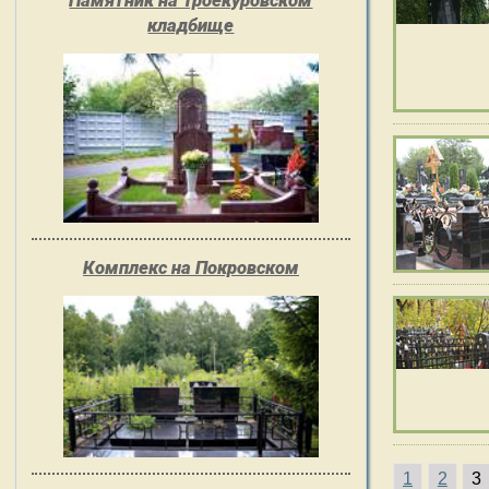
Памятник на Троекуровском
кладбище
Комплекс на Покровском
1
2
3